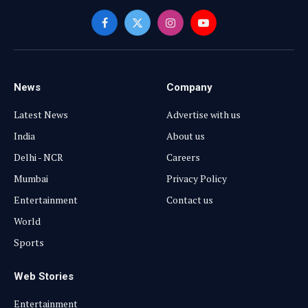
Facebook
X
Instagram
YouTube
(Twitter)
News
Company
Latest News
Advertise with us
India
About us
Delhi - NCR
Careers
Mumbai
Privacy Policy
Entertainment
Contact us
World
Sports
Web Stories
Entertainment