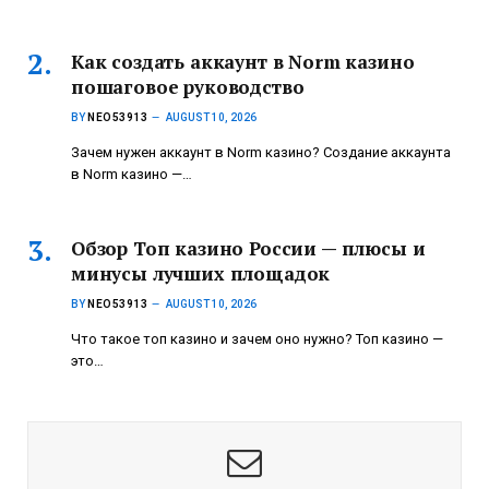
Как создать аккаунт в Norm казино
пошаговое руководство
BY
NEO53913
AUGUST 10, 2026
Зачем нужен аккаунт в Norm казино? Создание аккаунта
в Norm казино —…
Обзор Топ казино России — плюсы и
минусы лучших площадок
BY
NEO53913
AUGUST 10, 2026
Что такое топ казино и зачем оно нужно? Топ казино —
это…